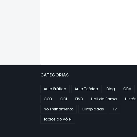
CATEGORIAS
Aula Prática
Aula Teórica
Blog
CBV
COB
COI
FIVB
Hall da Fama
Histór
No Treinamento
Olimpiadas
TV
Ídolos do Vôlei