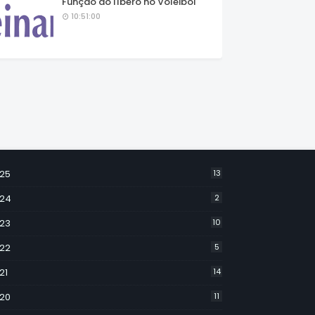
Função do líbero no Voleibol
10:51:00
25
13
24
2
23
10
22
5
21
14
20
11