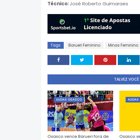
Técnico:
José Roberto Guimaraes
Tags
Barueri Feminino
Minas Feminino
TALVEZ VOCÊ
AUDAX OSASCO
AUDAX
Osasco vence Barueri fora de
Osasco vi