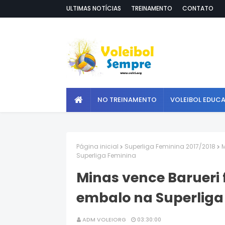
ULTIMAS NOTÍCIAS
TREINAMENTO
CONTATO
NO TREINAMENTO
VOLEIBOL EDUC
Página inicial
Superliga Feminina 2017/2018
M
Superliga Feminina
Minas vence Barueri
embalo na Superliga
ADM VOLEIORG
03:30:00