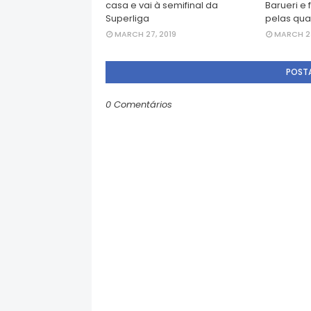
casa e vai à semifinal da
Barueri e 
Superliga
pelas qua
MARCH 27, 2019
MARCH 23
POST
0 Comentários