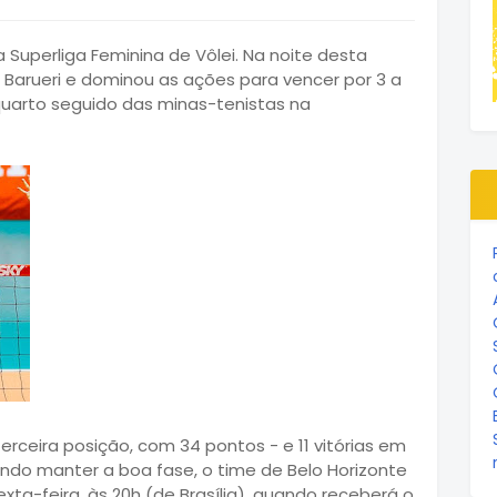
uperliga Feminina de Vôlei. Na noite desta
o Barueri e dominou as ações para vencer por 3 a
o quarto seguido das minas-tenistas na
erceira posição, com 34 pontos - e 11 vitórias em
ando manter a boa fase, o time de Belo Horizonte
ta-feira, às 20h (de Brasília), quando receberá o