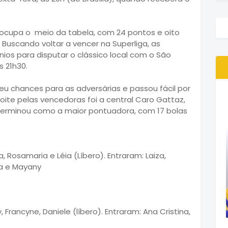
e ocupa o meio da tabela, com 24 pontos e oito
 Buscando voltar a vencer na Superliga, as
ios para disputar o clássico local com o São
 21h30.
eu chances para as adversárias e passou fácil por
ite pelas vencedoras foi a central Caro Gattaz,
 terminou como a maior pontuadora, com 17 bolas
a, Rosamaria e Léia (Líbero). Entraram: Laiza,
ia e Mayany
y, Francyne, Daniele (líbero). Entraram: Ana Cristina,