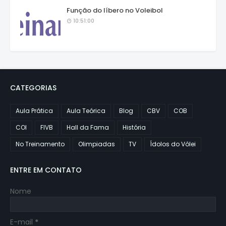
Função do líbero no Voleibol
10:51:00
CATEGORIAS
Aula Prática
Aula Teórica
Blog
CBV
COB
COI
FIVB
Hall da Fama
História
No Treinamento
Olimpiadas
TV
Ídolos do Vôlei
ENTRE EM CONTATO
Nome
E-mail
*