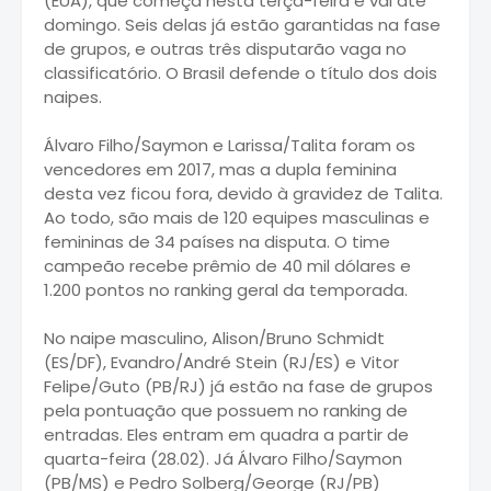
(EUA), que começa nesta terça-feira e vai até
domingo. Seis delas já estão garantidas na fase
de grupos, e outras três disputarão vaga no
classificatório. O Brasil defende o título dos dois
naipes.
Álvaro Filho/Saymon e Larissa/Talita foram os
vencedores em 2017, mas a dupla feminina
desta vez ficou fora, devido à gravidez de Talita.
Ao todo, são mais de 120 equipes masculinas e
femininas de 34 países na disputa. O time
campeão recebe prêmio de 40 mil dólares e
1.200 pontos no ranking geral da temporada.
No naipe masculino, Alison/Bruno Schmidt
(ES/DF), Evandro/André Stein (RJ/ES) e Vitor
Felipe/Guto (PB/RJ) já estão na fase de grupos
pela pontuação que possuem no ranking de
entradas. Eles entram em quadra a partir de
quarta-feira (28.02). Já Álvaro Filho/Saymon
(PB/MS) e Pedro Solberg/George (RJ/PB)