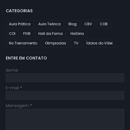
CATEGORIAS
Aula Prática
Aula Teórica
Blog
CBV
COB
COI
FIVB
Hall da Fama
História
No Treinamento
Olimpiadas
TV
Ídolos do Vôlei
ENTRE EM CONTATO
Nome
E-mail
*
Mensagem
*