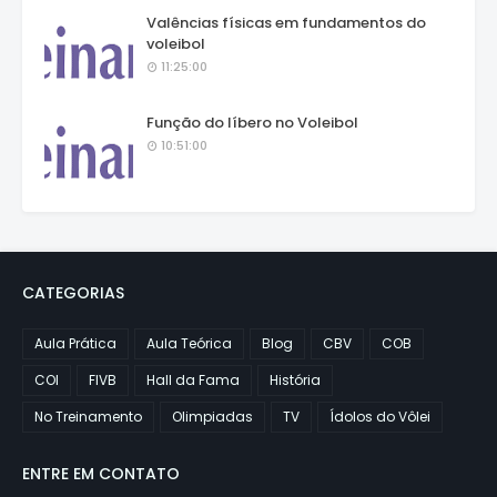
Valências físicas em fundamentos do
voleibol
11:25:00
Função do líbero no Voleibol
10:51:00
CATEGORIAS
Aula Prática
Aula Teórica
Blog
CBV
COB
COI
FIVB
Hall da Fama
História
No Treinamento
Olimpiadas
TV
Ídolos do Vôlei
ENTRE EM CONTATO