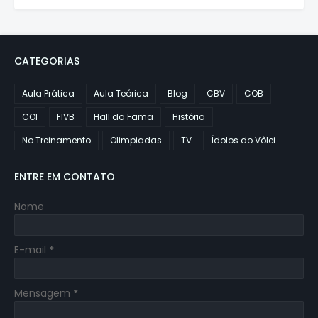
CATEGORIAS
Aula Prática
Aula Teórica
Blog
CBV
COB
COI
FIVB
Hall da Fama
História
No Treinamento
Olimpiadas
TV
Ídolos do Vôlei
ENTRE EM CONTATO
Nome
E-mail
*
Mensagem
*