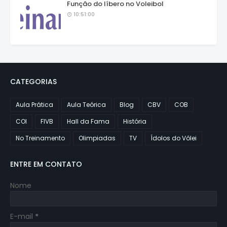
Função do líbero no Voleibol
10:51:00
CATEGORIAS
Aula Prática
Aula Teórica
Blog
CBV
COB
COI
FIVB
Hall da Fama
História
No Treinamento
Olimpiadas
TV
Ídolos do Vôlei
ENTRE EM CONTATO
Nome
E-mail
*