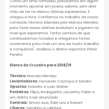
Como um time formador, precisamos em algum
momento apostar em jovens valores, sem abrir
mão de ter no elenco atletas experientes. E
chegou a hora. Confiamos no trabalho da nossa
comissão técnica, liderada pelo Marceo Mendez,
para fazer esses atletas evoluírem e jogarem no
nível que esperamos. Tenho certeza de que
continuaremos focados e chegamos fortes
novamente para mais um ano de muito trabalho
e conquistas", analisou o diretor esportivo Flávio
Pereira.
Elenco do Cruzeiro para 2018/19
Técnico:
Marcelo Mendez
Levantadores:
Fernando Cachopa e Sandro
Opostos:
Evandro e Luan Weber
Ponteiros:
Filipe, Rodriguinho, Leozinho, Pablo e
um atleta a ser anunciado
Centrais:
Simon, Isac, Éder Levi e Robert
Líberos:
Serginho e Lukinhas