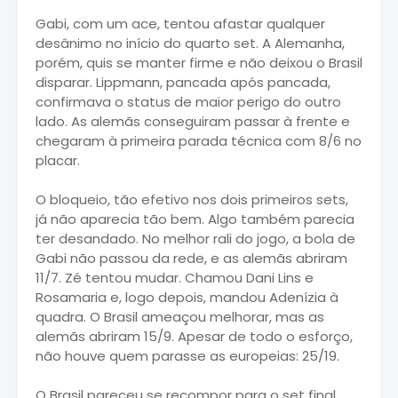
Gabi, com um ace, tentou afastar qualquer
desânimo no início do quarto set. A Alemanha,
porém, quis se manter firme e não deixou o Brasil
disparar. Lippmann, pancada após pancada,
confirmava o status de maior perigo do outro
lado. As alemãs conseguiram passar à frente e
chegaram à primeira parada técnica com 8/6 no
placar.
O bloqueio, tão efetivo nos dois primeiros sets,
já não aparecia tão bem. Algo também parecia
ter desandado. No melhor rali do jogo, a bola de
Gabi não passou da rede, e as alemãs abriram
11/7. Zé tentou mudar. Chamou Dani Lins e
Rosamaria e, logo depois, mandou Adenízia à
quadra. O Brasil ameaçou melhorar, mas as
alemãs abriram 15/9. Apesar de todo o esforço,
não houve quem parasse as europeias: 25/19.
O Brasil pareceu se recompor para o set final.