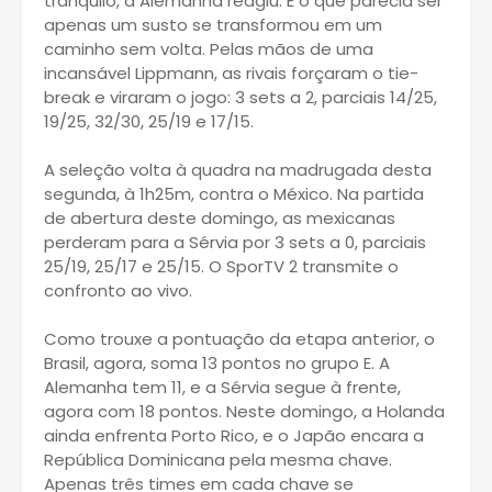
tranquilo, a Alemanha reagiu. E o que parecia ser
apenas um susto se transformou em um
caminho sem volta. Pelas mãos de uma
incansável Lippmann, as rivais forçaram o tie-
break e viraram o jogo: 3 sets a 2, parciais 14/25,
19/25, 32/30, 25/19 e 17/15.
A seleção volta à quadra na madrugada desta
segunda, à 1h25m, contra o México. Na partida
de abertura deste domingo, as mexicanas
perderam para a Sérvia por 3 sets a 0, parciais
25/19, 25/17 e 25/15. O SporTV 2 transmite o
confronto ao vivo.
Como trouxe a pontuação da etapa anterior, o
Brasil, agora, soma 13 pontos no grupo E. A
Alemanha tem 11, e a Sérvia segue à frente,
agora com 18 pontos. Neste domingo, a Holanda
ainda enfrenta Porto Rico, e o Japão encara a
República Dominicana pela mesma chave.
Apenas três times em cada chave se