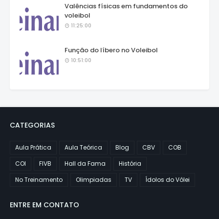
Valências físicas em fundamentos do
voleibol
11:25:00
Função do líbero no Voleibol
10:51:00
CATEGORIAS
Aula Prática
Aula Teórica
Blog
CBV
COB
COI
FIVB
Hall da Fama
História
No Treinamento
Olimpiadas
TV
Ídolos do Vôlei
ENTRE EM CONTATO