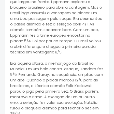
que largou na frente. Lippmann explorou o
bloqueio brasileiro para abrir a contagem. Mas o
Brasil logo assumiu a vantagem no placar. Em
uma boa passagem pelo saque, Bia desmontou
o passe alemão e fez a seleção abrir 4/1. As
alemãs também sacavam bem. Com um ace,
Lippmann fez o time europeu encostar no
placar: 5/4. Foi por pouco tempo. O Brasil voltou
a abrir diferença e chegou à primeira parada
técnica em vantagem: 8/5.
Era, àquela altura, o melhor jogo do Brasil no
Mundial. Em um belo contra-ataque, Tandara fez
9/5. Fernanda Garay, na sequência, ampliou com
um ace. Quando o placar marcou 12/6 para as
brasileiras, o técnico alemão Felix Koslowski
parou o jogo pela primeira vez. O Brasil, porém,
manteve o ritmo. À exceção de um ou outro
erro, a seleção fez valer sua evolução. Natália
furou o bloqueio alemão para fechar o set em
25/14.