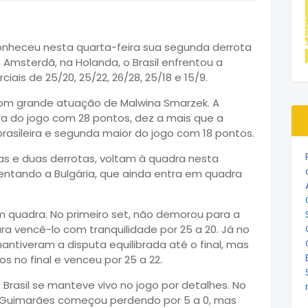
 conheceu nesta quarta-feira sua segunda derrota
 Amsterdã, na Holanda, o Brasil enfrentou a
iais de 25/20, 25/22, 26/28, 25/18 e 15/9.
 com grande atuação de Malwina Smarzek. A
a do jogo com 28 pontos, dez a mais que a
brasileira e segunda maior do jogo com 18 pontos.
rias e duas derrotas, voltam à quadra nesta
nfrentando a Bulgária, que ainda entra em quadra
m quadra. No primeiro set, não demorou para a
ra vencê-lo com tranquilidade por 25 a 20. Já no
antiveram a disputa equilibrada até o final, mas
s no final e venceu por 25 a 22.
 Brasil se manteve vivo no jogo por detalhes. No
o Guimarães começou perdendo por 5 a 0, mas