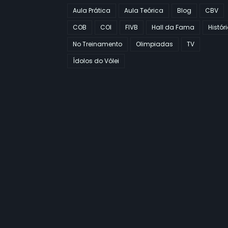
Aula Prática
Aula Teórica
Blog
CBV
COB
COI
FIVB
Hall da Fama
Histór
No Treinamento
Olimpiadas
TV
Ídolos do Vôlei