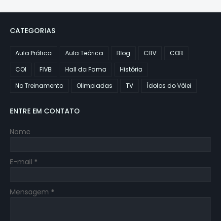
CATEGORIAS
Aula Prática
Aula Teórica
Blog
CBV
COB
COI
FIVB
Hall da Fama
História
No Treinamento
Olimpiadas
TV
Ídolos do Vôlei
ENTRE EM CONTATO
Nome
E-mail
*
Mensagem
*