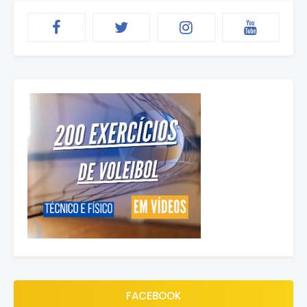
FACEBOOK