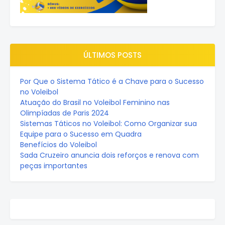
ÚLTIMOS POSTS
Por Que o Sistema Tático é a Chave para o Sucesso
no Voleibol
Atuação do Brasil no Voleibol Feminino nas
Olimpíadas de Paris 2024
Sistemas Táticos no Voleibol: Como Organizar sua
Equipe para o Sucesso em Quadra
Benefícios do Voleibol
Sada Cruzeiro anuncia dois reforços e renova com
peças importantes