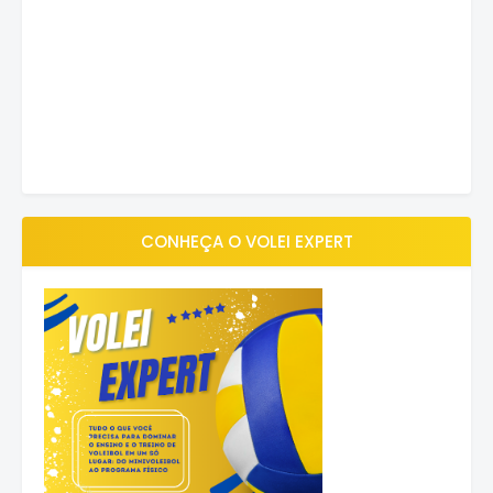
CONHEÇA O VOLEI EXPERT