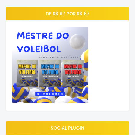
DE R$ 97 POR R$ 67
SOCIAL PLUGIN