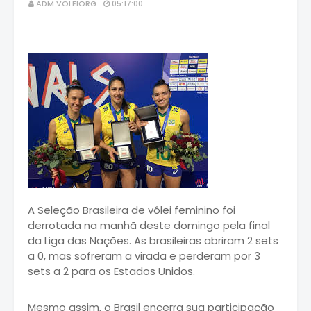
ADM VOLEIORG
05:17:00
A Seleção Brasileira de vôlei feminino foi
derrotada na manhã deste domingo pela final
da Liga das Nações. As brasileiras abriram 2 sets
a 0, mas sofreram a virada e perderam por 3
sets a 2 para os Estados Unidos.
powered by Rubicon Project
Mesmo assim, o Brasil encerra sua participação