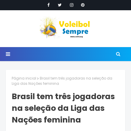
Página inicial
Brasil tem três jogadoras na seleção da
Liga das Nações feminina
Brasil tem três jogadoras
na seleção da Liga das
Nações feminina