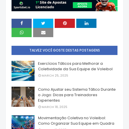
TALVEZ VOCÊ GOSTE DESTAS POSTAGENS
Exercícios Táticos para Melhorar a
Coletividade da Sua Equipe de Voleibol
MARCH 25, 2025
Como Ajustar seu Sistema Tático Durante
o Jogo: Dicas para Treinadores
Experientes
MARCH 18, 2025
Movimentação Coletiva no Voleibol:
Como Organizar Sua Equipe em Quadra