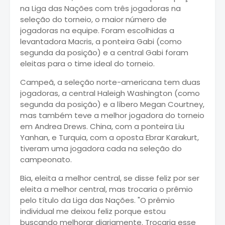
na Liga das Nações com três jogadoras na
seleção do torneio, o maior número de
jogadoras na equipe. Foram escolhidas a
levantadora Macris, a ponteira Gabi (como
segunda da posição) e a central Gabi foram
eleitas para o time ideal do torneio.
Campeã, a seleção norte-americana tem duas
jogadoras, a central Haleigh Washington (como
segunda da posição) e a líbero Megan Courtney,
mas também teve a melhor jogadora do torneio
em Andrea Drews. China, com a ponteira Liu
Yanhan, e Turquia, com a oposta Ebrar Karakurt,
tiveram uma jogadora cada na seleção do
campeonato.
Bia, eleita a melhor central, se disse feliz por ser
eleita a melhor central, mas trocaria o prêmio
pelo título da Liga das Nações. "O prêmio
individual me deixou feliz porque estou
buscando melhorar diariamente. Trocaria esse