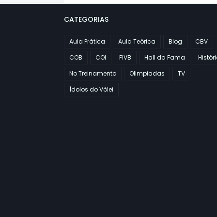
CATEGORIAS
Aula Prática
Aula Teórica
Blog
CBV
COB
COI
FIVB
Hall da Fama
Histór
No Treinamento
Olimpiadas
TV
Ídolos do Vôlei