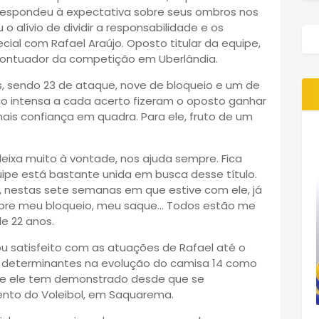
orrespondeu à expectativa sobre seus ombros nos
 o alívio de dividir a responsabilidade e os
al com Rafael Araújo. Oposto titular da equipe,
 pontuador da competição em Uberlândia.
, sendo 23 de ataque, nove de bloqueio e um de
 intensa a cada acerto fizeram o oposto ganhar
mais confiança em quadra. Para ele, fruto de um
 deixa muito à vontade, nos ajuda sempre. Fica
quipe está bastante unida em busca desse título.
, nestas sete semanas em que estive com ele, já
bre meu bloqueio, meu saque... Todos estão me
e 22 anos.
u satisfeito com as atuações de Rafael até o
 determinantes na evolução do camisa 14 como
ue ele tem demonstrado desde que se
nto do Voleibol, em Saquarema.