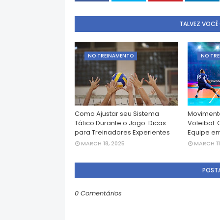
TALVEZ VOCÊ
NO TREINAMENTO
NO TR
Como Ajustar seu Sistema
Movimenta
Tático Durante o Jogo: Dicas
Voleibol:
para Treinadores Experientes
Equipe e
MARCH 18, 2025
MARCH 11
POST
0 Comentários