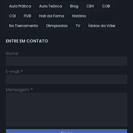
Aula Prática
Aula Teórica
Blog
CBV
COB
COI
FIVB
Hall da Fama
História
No Treinamento
Olimpiadas
TV
Ídolos do Vôlei
ENTRE EM CONTATO
Nome
E-mail
*
Mensagem
*